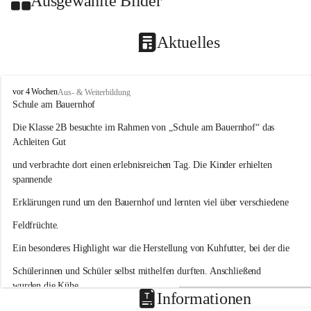
Ausgewählte Bilder
Aktuelles
V
vor 4 Wochen
Aus- & Weiterbildung
o
Schule am Bauernhof
l
Die Klasse 2B besuchte im Rahmen von „Schule am Bauernhof“ das 
k
s
Achleiten Gut
s
und verbrachte dort einen erlebnisreichen Tag. Die Kinder erhielten 
c
h
spannende
u
Erklärungen rund um den Bauernhof und lernten viel über verschiedene
l
e
Feldfrüchte.
H
a
Ein besonderes Highlight war die Herstellung von Kuhfutter, bei der die
i
d
Schülerinnen und Schüler selbst mithelfen durften. Anschließend 
wurden die Kühe
Informationen
gefüttert und mit Heu versorgt. Auch das Buttermachen bereitete den 