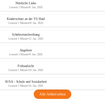
Nützliche Links
Hitzewelle genossen wir alle besonders die erfrischende Kühle am
Lesezeit 1 Minute
•
9. Jan. 2026
Wasser und den Schatten unter den alten Bäumen, und die Kinder
hatten einen Riesenspaß das seichte Bachbett der Krems zu erkund
+
Kinderschutz an der VS Haid
Obwohl das Thermometer schon wieder über 30° anzeigte, erreich
Lesezeit 2 Minuten
•
9. Jan. 2026
wir alle rechtzeitig den Bahnhof Micheldorf und traten erschöpft 
reich an vielen neuen Eindrücken die Heimfahrt an.
Schülereinschreibung
Lesezeit 1 Minute
•
12. Jan. 2026
Angebote
Lesezeit 1 Minute
•
9. Jan. 2026
Frühaufsicht
Lesezeit 1 Minute
•
19. Jan. 2026
SUSA - Schule und Sozialarbeit
Lesezeit 1 Minute
•
16. Jan. 2026
Alle Artikel sehen