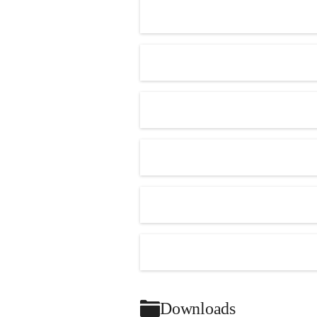
Kindern
große Freude.
+1
Zudem hatten die Kinder die Möglichkeit, Hasen und Hühner zu 
streicheln und die
Tiere hautnah zu erleben. Zum Abschluss gestalteten alle gemeinsam 
ein schönes
Naturbild.
Es war ein rundum gelungener Ausflug, bei dem die Kinder viel 
gelernt haben und
sichtlich großen Spaß hatten.
Downloads