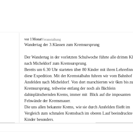
V
vor 1 Monat
Veranstaltung
o
Wandertag der 3.Klassen zum Kremsursprung
l
k
Der Wandertag in der vorletzten Schulwoche führte alle dritten Kl
s
nach Micheldorf zum Kremsursprung.
s
Bereits um 6.30 Uhr starteten über 80 Kinder mit ihren LehrerInn
c
diese Expedition. Mit der Kremstalbahn fuhren wir vom Bahnhof
h
u
Ansfelden nach Micheldorf. Von dort marschierten wir 6km bis z
l
Kremsursprung, teilweise entlang der noch als Bächlein 
e
dahinplätschernden Krems, immer mit  Blick auf die imposanten 
H
Felswände der Kremsmauer.
a
Die uns allen bekannte Krems, wie sie durch Ansfelden fließt im 
i
Vergleich zum schmalen Kremsbach im oberen Lauf beeindruckte 
d
Kinder besonders.
An der Kremsquelle wurden die Trinkflaschen aller Kinder mit 
eiskaltem Wasser wieder befüllt. In der schon länger andauernden 