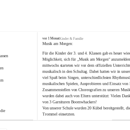
V
vor 1 Monat
Kinder & Familie
o
Musik am Morgen:
l
Für die Kinder der 3. und 4. Klassen gab es heuer wied
k
assen 
s
Möglichkeit, sich für „Musik am Morgen“ anzumelden
s
mittwochs starteten wir vor dem offiziellen Unterricht
en 
c
musikalisch in den Schultag. Dabei hatten wir in unse
 
h
viel Spaß beim Singen, unterschiedlichsten Rhythmus
u
um 
musikalischen Spielen, Ausprobieren und Einsatz von 
l
Zusammenstellen von Choreografien zu unseren Musi
e
H
wurden dabei auch von Eltern unterstützt: Vielen Dank
a
von 3 Garnituren Boomwhackers!
i
Von unserer Schule wurden 20 Kübel bereitgestellt, die
die 
d
Trommel einsetzten.
Unsere „Musik-am-Morgen“-Gruppe gestaltete das Lich
Weihnachten mit.