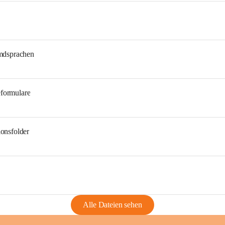
emdsprachen
eformulare
ionsfolder
Alle Dateien sehen