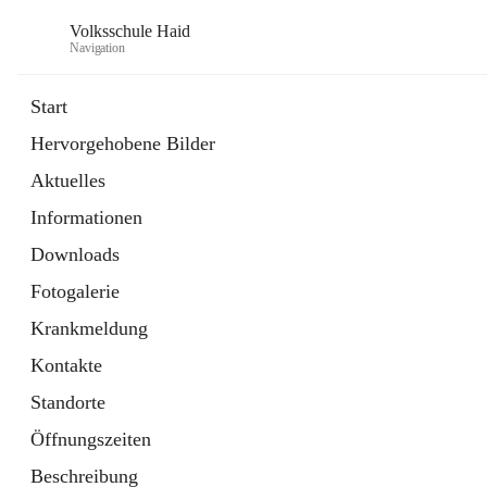
Volksschule Haid
Navigation
Start
Hervorgehobene Bilder
öffnet
Termine 2025-26
Aktuelles
in
Artikel
neuem
Informationen
Tab
Downloads
Fotogalerie
Krankmeldung
Kontakte
Standorte
Öffnungszeiten
Beschreibung