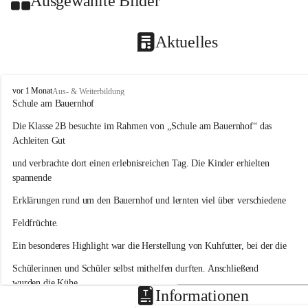
Ausgewählte Bilder
Aktuelles
V
vor 1 Monat
Aus- & Weiterbildung
o
Schule am Bauernhof
l
Die Klasse 2B besuchte im Rahmen von „Schule am Bauernhof“ das 
k
s
Achleiten Gut
s
und verbrachte dort einen erlebnisreichen Tag. Die Kinder erhielten 
c
h
spannende
u
Erklärungen rund um den Bauernhof und lernten viel über verschiedene
l
e
Feldfrüchte.
H
a
Ein besonderes Highlight war die Herstellung von Kuhfutter, bei der die
i
d
Schülerinnen und Schüler selbst mithelfen durften. Anschließend 
wurden die Kühe
Informationen
gefüttert und mit Heu versorgt. Auch das Buttermachen bereitete den 