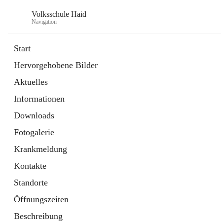
Volksschule Haid
Navigation
Start
Hervorgehobene Bilder
öffnet
Termine 2025-26
Aktuelles
in
Artikel
neuem
Informationen
Tab
Downloads
Fotogalerie
Krankmeldung
Kontakte
Standorte
Öffnungszeiten
Beschreibung