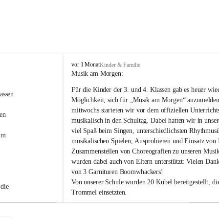
V
vor 1 Monat
Kinder & Familie
o
Musik am Morgen:
l
Für die Kinder der 3. und 4. Klassen gab es heuer wied
k
assen 
s
Möglichkeit, sich für „Musik am Morgen“ anzumelden
s
mittwochs starteten wir vor dem offiziellen Unterricht
en 
c
musikalisch in den Schultag. Dabei hatten wir in unse
 
h
viel Spaß beim Singen, unterschiedlichsten Rhythmus
u
um 
musikalischen Spielen, Ausprobieren und Einsatz von 
l
Zusammenstellen von Choreografien zu unseren Musi
e
H
wurden dabei auch von Eltern unterstützt: Vielen Dank
a
von 3 Garnituren Boomwhackers!
i
Von unserer Schule wurden 20 Kübel bereitgestellt, die
die 
d
Trommel einsetzten.
Unsere „Musik-am-Morgen“-Gruppe gestaltete das Lich
Weihnachten mit.