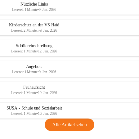
Nützliche Links
Hitzewelle genossen wir alle besonders die erfrischende Kühle am
Lesezeit 1 Minute
•
9. Jan. 2026
Wasser und den Schatten unter den alten Bäumen, und die Kinder
hatten einen Riesenspaß das seichte Bachbett der Krems zu erkund
+
Kinderschutz an der VS Haid
Obwohl das Thermometer schon wieder über 30° anzeigte, erreich
Lesezeit 2 Minuten
•
9. Jan. 2026
wir alle rechtzeitig den Bahnhof Micheldorf und traten erschöpft 
reich an vielen neuen Eindrücken die Heimfahrt an.
Schülereinschreibung
Lesezeit 1 Minute
•
12. Jan. 2026
Angebote
Lesezeit 1 Minute
•
9. Jan. 2026
Frühaufsicht
Lesezeit 1 Minute
•
19. Jan. 2026
SUSA - Schule und Sozialarbeit
Lesezeit 1 Minute
•
16. Jan. 2026
Alle Artikel sehen