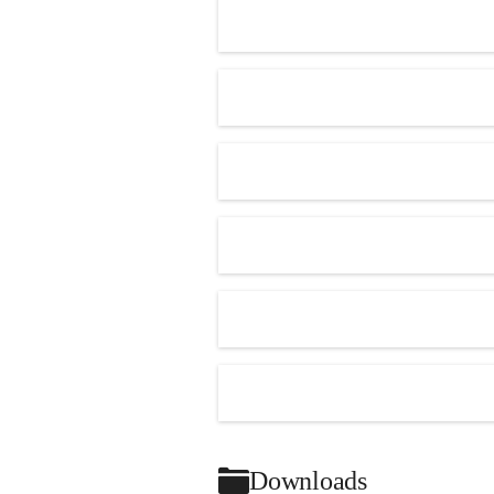
Kindern
große Freude.
+1
Zudem hatten die Kinder die Möglichkeit, Hasen und Hühner zu 
streicheln und die
Tiere hautnah zu erleben. Zum Abschluss gestalteten alle gemeinsam 
ein schönes
Naturbild.
Es war ein rundum gelungener Ausflug, bei dem die Kinder viel 
gelernt haben und
sichtlich großen Spaß hatten.
Downloads