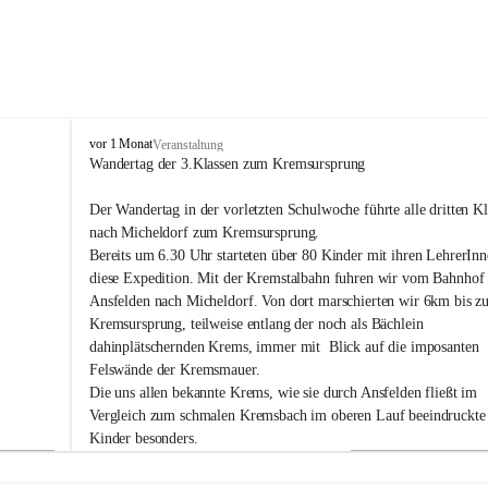
V
vor 1 Monat
Veranstaltung
o
Wandertag der 3.Klassen zum Kremsursprung
l
k
Der Wandertag in der vorletzten Schulwoche führte alle dritten Kl
s
nach Micheldorf zum Kremsursprung.
s
Bereits um 6.30 Uhr starteten über 80 Kinder mit ihren LehrerInn
c
diese Expedition. Mit der Kremstalbahn fuhren wir vom Bahnhof
h
u
Ansfelden nach Micheldorf. Von dort marschierten wir 6km bis z
l
Kremsursprung, teilweise entlang der noch als Bächlein 
e
dahinplätschernden Krems, immer mit  Blick auf die imposanten 
H
Felswände der Kremsmauer.
a
Die uns allen bekannte Krems, wie sie durch Ansfelden fließt im 
i
Vergleich zum schmalen Kremsbach im oberen Lauf beeindruckte 
d
Kinder besonders.
An der Kremsquelle wurden die Trinkflaschen aller Kinder mit 
eiskaltem Wasser wieder befüllt. In der schon länger andauernden 