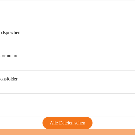
emdsprachen
eformulare
ionsfolder
Alle Dateien sehen