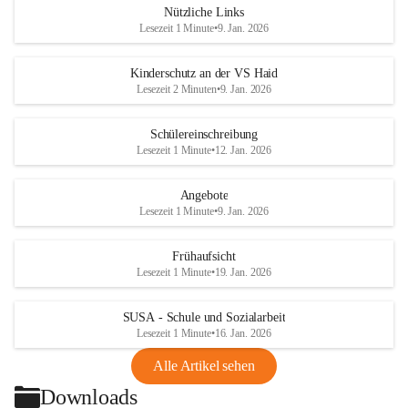
Nützliche Links
Kindern
Lesezeit 1 Minute
•
9. Jan. 2026
große Freude.
+1
Kinderschutz an der VS Haid
Zudem hatten die Kinder die Möglichkeit, Hasen und Hühner zu 
Lesezeit 2 Minuten
•
9. Jan. 2026
streicheln und die
Tiere hautnah zu erleben. Zum Abschluss gestalteten alle gemeinsam 
Schülereinschreibung
ein schönes
Lesezeit 1 Minute
•
12. Jan. 2026
Naturbild.
Angebote
Es war ein rundum gelungener Ausflug, bei dem die Kinder viel 
Lesezeit 1 Minute
•
9. Jan. 2026
gelernt haben und
sichtlich großen Spaß hatten.
Frühaufsicht
Lesezeit 1 Minute
•
19. Jan. 2026
SUSA - Schule und Sozialarbeit
Lesezeit 1 Minute
•
16. Jan. 2026
Alle Artikel sehen
Downloads