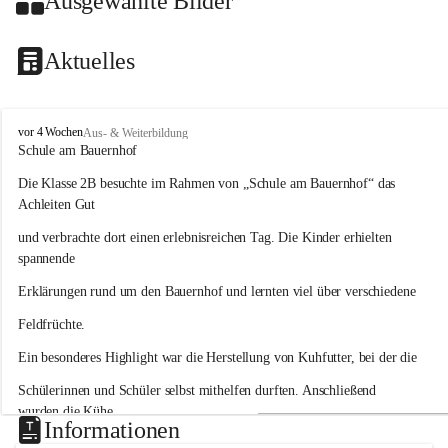
Ausgewählte Bilder
Aktuelles
V
vor 4 Wochen
Aus- & Weiterbildung
o
Schule am Bauernhof
l
Die Klasse 2B besuchte im Rahmen von „Schule am Bauernhof“ das 
k
s
Achleiten Gut
s
und verbrachte dort einen erlebnisreichen Tag. Die Kinder erhielten 
c
h
spannende
u
Erklärungen rund um den Bauernhof und lernten viel über verschiedene
l
e
Feldfrüchte.
H
a
Ein besonderes Highlight war die Herstellung von Kuhfutter, bei der die
i
d
Schülerinnen und Schüler selbst mithelfen durften. Anschließend 
wurden die Kühe
Informationen
gefüttert und mit Heu versorgt. Auch das Buttermachen bereitete den 