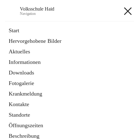
Volksschule Haid
Navigation
Volksschule Haid
Start
Hervorgehobene Bilder
öffnet
Termine 2025-26
Aktuelles
in
Artikel
neuem
Informationen
Tab
Downloads
Fotogalerie
Krankmeldung
Hauptadresse
Kontakte
Schulstraße 5, 4053 Ansfelden, AUT
Standorte
Auf Karte ansehen
Öffnungszeiten
Beschreibung