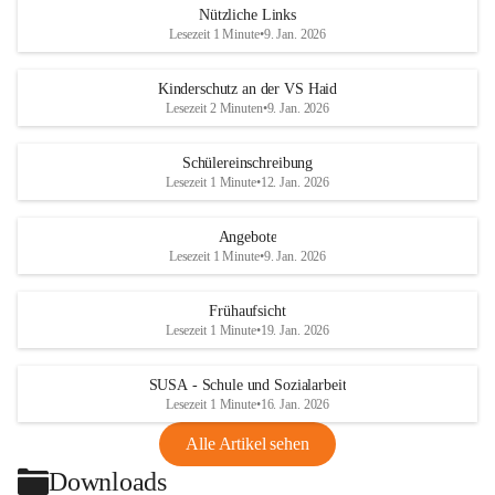
Nützliche Links
Kindern
Lesezeit 1 Minute
•
9. Jan. 2026
große Freude.
+1
Kinderschutz an der VS Haid
Zudem hatten die Kinder die Möglichkeit, Hasen und Hühner zu 
Lesezeit 2 Minuten
•
9. Jan. 2026
streicheln und die
Tiere hautnah zu erleben. Zum Abschluss gestalteten alle gemeinsam 
Schülereinschreibung
ein schönes
Lesezeit 1 Minute
•
12. Jan. 2026
Naturbild.
Angebote
Es war ein rundum gelungener Ausflug, bei dem die Kinder viel 
Lesezeit 1 Minute
•
9. Jan. 2026
gelernt haben und
sichtlich großen Spaß hatten.
Frühaufsicht
Lesezeit 1 Minute
•
19. Jan. 2026
SUSA - Schule und Sozialarbeit
Lesezeit 1 Minute
•
16. Jan. 2026
Alle Artikel sehen
Downloads