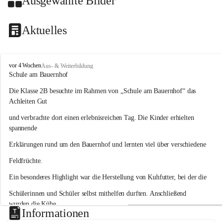
Ausgewählte Bilder
Aktuelles
V
vor 4 Wochen
Aus- & Weiterbildung
o
Schule am Bauernhof
l
Die Klasse 2B besuchte im Rahmen von „Schule am Bauernhof“ das 
k
s
Achleiten Gut
s
und verbrachte dort einen erlebnisreichen Tag. Die Kinder erhielten 
c
h
spannende
u
Erklärungen rund um den Bauernhof und lernten viel über verschiedene
l
e
Feldfrüchte.
H
a
Ein besonderes Highlight war die Herstellung von Kuhfutter, bei der die
i
d
Schülerinnen und Schüler selbst mithelfen durften. Anschließend 
wurden die Kühe
Informationen
gefüttert und mit Heu versorgt. Auch das Buttermachen bereitete den 