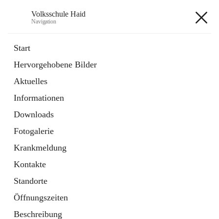
Volksschule Haid
Navigation
Volksschule Haid
Start
Hervorgehobene Bilder
öffnet
Termine 2025-26
Aktuelles
in
Artikel
neuem
Informationen
Tab
Downloads
Fotogalerie
Krankmeldung
Hauptadresse
Kontakte
Schulstraße 5, 4053 Ansfelden, AUT
Standorte
Auf Karte ansehen
Öffnungszeiten
Beschreibung